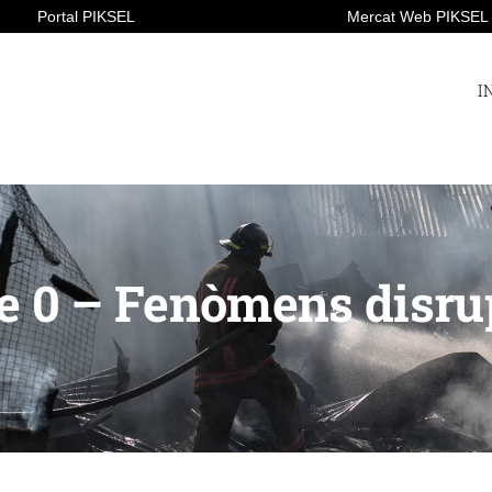
Portal PIKSEL
Mercat Web PIKSEL
I
e 0 – Fenòmens disru