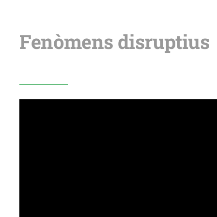
Fenòmens disruptius