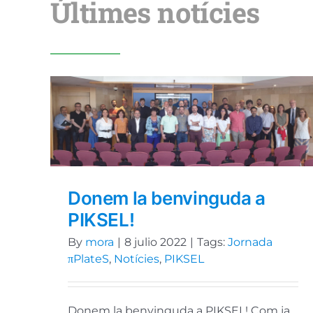
Últimes notícies
Donem la benvinguda a
PIKSEL!
By
mora
|
8 julio 2022
|
Tags:
Jornada
πPlateS
,
Notícies
,
PIKSEL
Donem la benvinguda a PIKSEL! Com ja