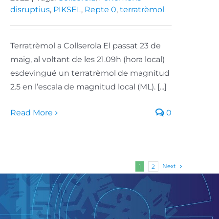
disruptius
,
PIKSEL
,
Repte 0
,
terratrèmol
Terratrèmol a Collserola El passat 23 de
maig, al voltant de les 21.09h (hora local)
esdevingué un terratrèmol de magnitud
2.5 en l’escala de magnitud local (ML). [...]
Read More
0
Next
1
2