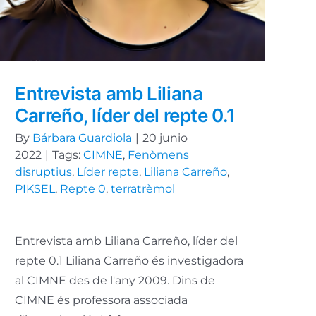
Entrevista amb Liliana
Carreño, líder del repte 0.1
By
Bárbara Guardiola
|
20 junio
2022
|
Tags:
CIMNE
,
Fenòmens
disruptius
,
Líder repte
,
Liliana Carreño
,
PIKSEL
,
Repte 0
,
terratrèmol
Entrevista amb Liliana Carreño, líder del
repte 0.1 Liliana Carreño és investigadora
al CIMNE des de l'any 2009. Dins de
CIMNE és professora associada