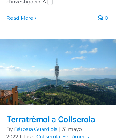
d'investigació. A [...]
Read More
0
Terratrèmol a Collserola
By
Bárbara Guardiola
|
31 mayo
2022
|
Tags:
Collserola
,
Fenòmens