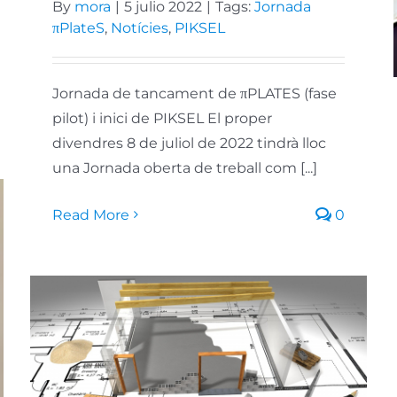
By
mora
|
5 julio 2022
|
Tags:
Jornada
πPlateS
,
Notícies
,
PIKSEL
Jornada de tancament de πPLATES (fase
pilot) i inici de PIKSEL El proper
divendres 8 de juliol de 2022 tindrà lloc
una Jornada oberta de treball com [...]
Read More
0