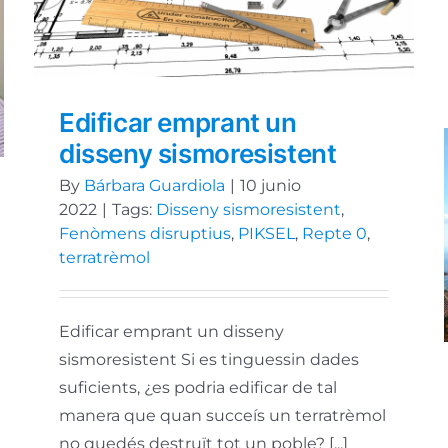
Edificar emprant un
disseny sismoresistent
By
Bárbara Guardiola
|
10 junio
2022
|
Tags:
Disseny sismoresistent
,
Fenòmens disruptius
,
PIKSEL
,
Repte 0
,
terratrèmol
Edificar emprant un disseny
sismoresistent Si es tinguessin dades
suficients, ¿es podria edificar de tal
manera que quan succeís un terratrèmol
no quedés destruït tot un poble? [...]