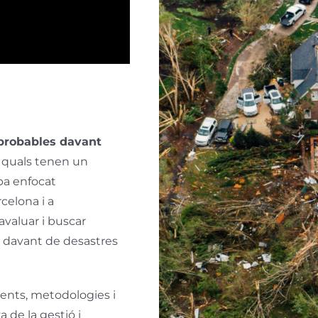
 probables davant
ls quals tenen un
ba enfocat
celona i a
 avaluar i buscar
ri davant de desastres
ments, metodologies i
 de la gestió i