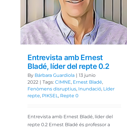
Entrevista amb Ernest
Bladé, líder del repte 0.2
By
Bárbara Guardiola
|
13 junio
2022
|
Tags:
CIMNE
,
Ernest Bladé
,
Fenòmens disruptius
,
Inundació
,
Líder
repte
,
PIKSEL
,
Repte 0
Entrevista amb Ernest Bladé, líder del
repte 0.2 Ernest Bladé és professor a