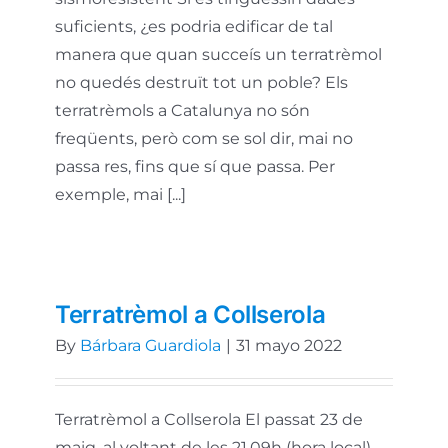
suficients, ¿es podria edificar de tal
manera que quan succeís un terratrèmol
no quedés destruït tot un poble? Els
terratrèmols a Catalunya no són
freqüents, però com se sol dir, mai no
passa res, fins que sí que passa. Per
exemple, mai [...]
Terratrèmol a Collserola
By
Bárbara Guardiola
|
31 mayo 2022
Terratrèmol a Collserola El passat 23 de
maig, al voltant de les 21.09h (hora local)