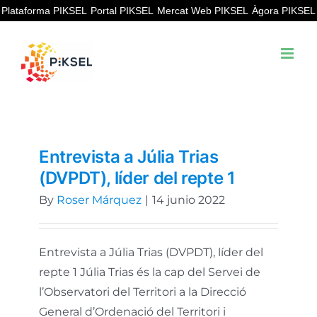
Skip
Plataforma PIKSEL
Portal PIKSEL
Mercat Web PIKSEL
Àgora PIKSEL
to
content
Entrevista a Júlia Trias
(DVPDT), líder del repte 1
By
Roser Márquez
|
14 junio 2022
Entrevista a Júlia Trias (DVPDT), líder del
repte 1 Júlia Trias és la cap del Servei de
l’Observatori del Territori a la Direcció
General d’Ordenació del Territori i